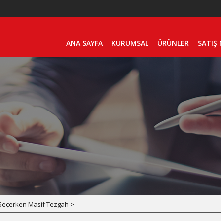
ANA SAYFA
KURUMSAL
ÜRÜNLER
SATIŞ
Seçerken Masif Tezgah >