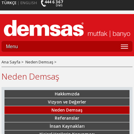
TÜRKÇE
ENGLISH
|
Menu
Ana Sayfa >
Neden Demsaş >
Neden Demsaş
Hakkımızda
Vizyon ve Değerler
Neden Demsaş
Referanslar
İnsan Kaynakları