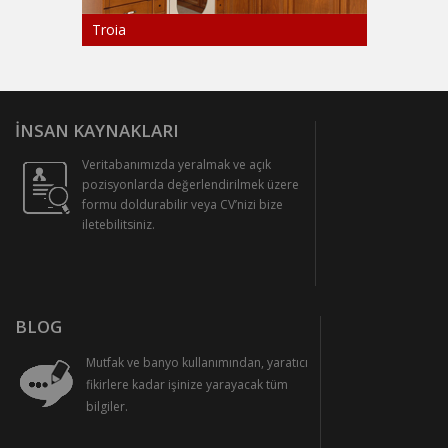
Troia
İNSAN KAYNAKLARI
Veritabanımızda yeralmak ve açık
pozisyonlarda değerlendirilmek üzere
formu doldurabilir veya CV’nizi bize
iletebilitsiniz.
BLOG
Mutfak ve banyo kullanımından, yaratıcı
fikirlere kadar işinize yarayacak tüm
bilgiler.