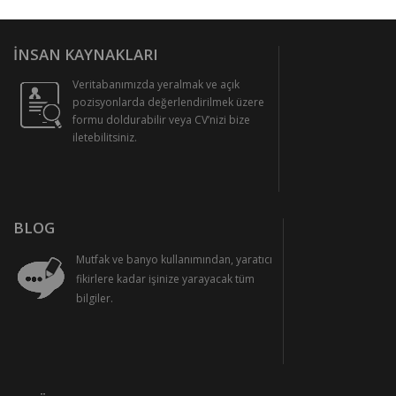
İNSAN KAYNAKLARI
Veritabanımızda yeralmak ve açık
pozisyonlarda değerlendirilmek üzere
formu doldurabilir veya CV’nizi bize
iletebilitsiniz.
BLOG
Mutfak ve banyo kullanımından, yaratıcı
fikirlere kadar işinize yarayacak tüm
bilgiler.